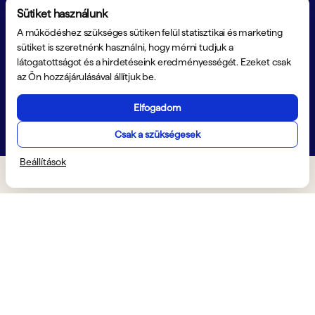
Sütiket használunk
Konzultáció
Szolgáltatások
A működéshez szükséges sütiken felül statisztikai és marketing
sütiket is szeretnénk használni, hogy mérni tudjuk a
látogatottságot és a hirdetéseink eredményességét. Ezeket csak
az Ön hozzájárulásával állítjuk be.
Elfogadom
Csak a szükségesek
Beállítások
Kiemelt szolgáltatásaink
Ismerje meg szolgáltatásainkat