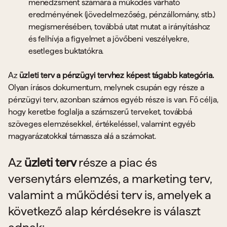
menedzsment számára a működés várható
eredményének (jövedelmezőség, pénzállomány, stb.)
megismerésében, továbbá utat mutat a irányításhoz
és felhívja a figyelmet a jövőbeni veszélyekre,
esetleges buktatókra.
Az
üzleti terv a pénzügyi tervhez képest tágabb kategória.
Olyan írásos dokumentum, melynek csupán egy része a
pénzügyi terv, azonban számos egyéb része is van. Fő célja,
hogy keretbe foglalja a számszerű terveket, továbbá
szöveges elemzésekkel, értékeléssel, valamint egyéb
magyarázatokkal támassza alá a számokat.
Az
üzleti terv
része a piac és
versenytárs elemzés, a marketing terv,
valamint a működési terv is, amelyek a
következő alap kérdésekre is választ