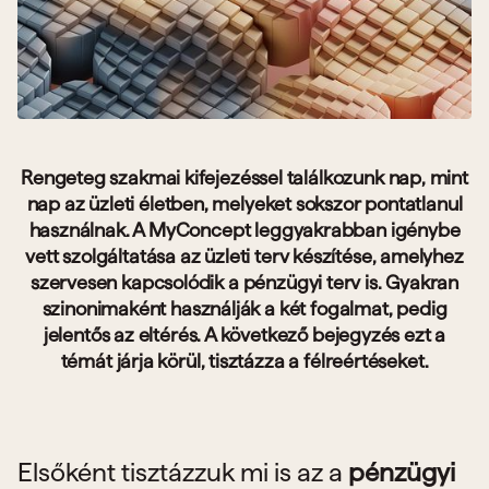
Rengeteg szakmai kifejezéssel találkozunk nap, mint
nap az üzleti életben, melyeket sokszor pontatlanul
használnak. A MyConcept leggyakrabban igénybe
vett szolgáltatása az üzleti terv készítése, amelyhez
szervesen kapcsolódik a pénzügyi terv is. Gyakran
szinonimaként használják a két fogalmat, pedig
jelentős az eltérés. A következő bejegyzés ezt a
témát járja körül, tisztázza a félreértéseket.
Elsőként tisztázzuk mi is az a
pénzügyi