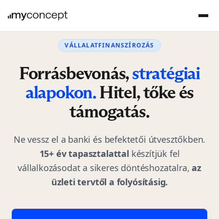
VÁLLALATFINANSZÍROZÁS
Forrásbevonás,
stratégiai
alapokon.
Hitel, tőke és
támogatás.
Ne vessz el a banki és befektetői útvesztőkben.
15+ év tapasztalattal
készítjük fel
vállalkozásodat a sikeres döntéshozatalra,
az
üzleti tervtől a folyósításig.