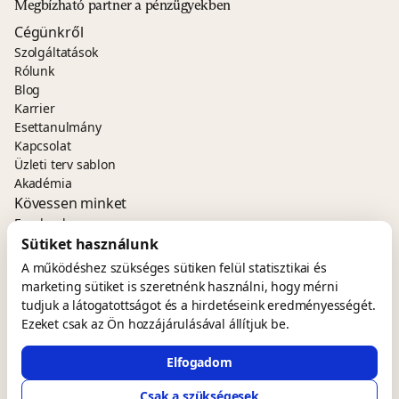
Megbízható partner a pénzügyekben
Cégünkről
Szolgáltatások
Rólunk
Blog
Karrier
Esettanulmány
Kapcsolat
Üzleti terv sablon
Akadémia
Kövessen minket
Facebook
LinkedIn
Sütiket használunk
Kapcsolat
A működéshez szükséges sütiken felül statisztikai és
+36 30 606 7110
marketing sütiket is szeretnénk használni, hogy mérni
iroda@myconcept.hu
tudjuk a látogatottságot és a hirdetéseink eredményességét.
1024 Budapest,
Ezeket csak az Ön hozzájárulásával állítjuk be.
Margit krt. 43-45. II. emelet 6.
Elfogadom
Csak a szükségesek