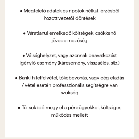
• Megfelelő adatok és ripotok nélkül, érzésből
hozott vezetői döntések
• Váratlanul emelkedő költségek, csökkenő
jövedelmezőség
• Válsághelyzet, vagy azonnali beavatkozást
igénylő esemény (káresemény, visszaélés, stb.)
• Banki hitelfelvétel, tőkebevonás, vagy cég eladás
/ vétel esetén professzionális segítségre van
szükség
• Túl sok idő megy el a pénzügyekkel, költséges
működés mellett