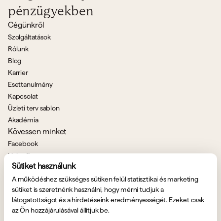
pénzügyekben
Cégünkről
Szolgáltatások
Rólunk
Blog
Karrier
Esettanulmány
Kapcsolat
Üzleti terv sablon
Akadémia
Kövessen minket
Facebook
LinkedIn
Sütiket használunk
Kapcsolat
A működéshez szükséges sütiken felül statisztikai és marketing
+36 30 606 7110
sütiket is szeretnénk használni, hogy mérni tudjuk a
iroda@myconcept.hu
látogatottságot és a hirdetéseink eredményességét. Ezeket csak
1024 Budapest,
az Ön hozzájárulásával állítjuk be.
Margit krt. 43-45. II. emelet 6.