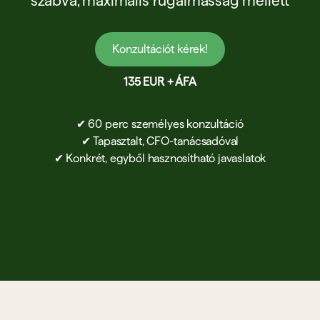
szabva, maximális rugalmasság mellett
Konzultációt kérek!
135 EUR + ÁFA
✔︎ 60 perc személyes konzultáció
✔︎ Tapasztalt, CFO-tanácsadóval
✔︎ Konkrét, egyből hasznosítható javaslatok